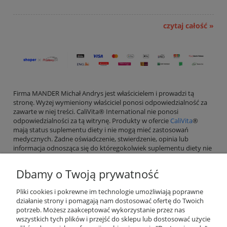
czytaj całość »
Firma MANDER Michał Andrys jest właścicielem i prowadzi tą
stronę. Wyżej wymieniony właściciel ponosi odpowiedzialność za
zawarte w niej treści. CaliVita® International nie ponosi
odpowiedzialności za tą witrynę. Produkty w ofercie
CaliVita
®
mają status suplementu diety i nie mogą mieć zastosowań
medycznych. Żadne oświadczenie, stwierdzenie, opinia lub
informacja odnosząca się do któregokolwiek suplementu diety nie
może zastąpić porady lekarskiej.
Dbamy o Twoją prywatność
Pliki cookies i pokrewne im technologie umożliwiają poprawne
działanie strony i pomagają nam dostosować ofertę do Twoich
Pomoc
potrzeb. Możesz zaakceptować wykorzystanie przez nas
wszystkich tych plików i przejść do sklepu lub dostosować użycie