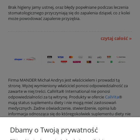
Brak higieny jamy ustnej, oraz błędy popełniane podczas leczenia
stomatologicznego przyczyniają się do zapalenia dziąseł, co z kolei
może powodować zapalenie przyzębia.
czytaj całość »
Firma MANDER Michał Andrys jest właścicielem i prowadzi tą
stronę. Wyżej wymieniony właściciel ponosi odpowiedzialność za
zawarte w niej treści. CaliVita® International nie ponosi
odpowiedzialności za tą witrynę. Produkty w ofercie
CaliVita
®
mają status suplementu diety i nie mogą mieć zastosowań
medycznych. Żadne oświadczenie, stwierdzenie, opinia lub
informacja odnosząca się do któregokolwiek suplementu diety nie
może zastąpić porady lekarskiej.
Dbamy o Twoją prywatność