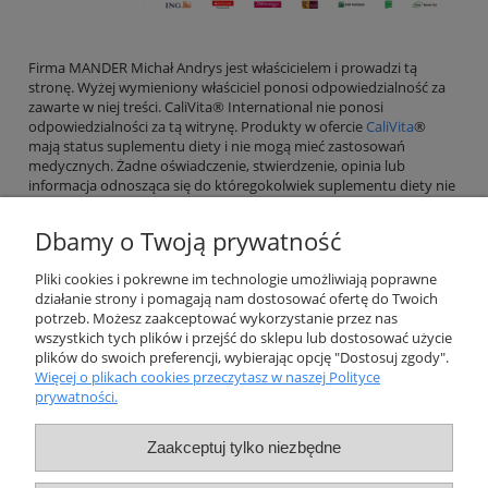
Firma MANDER Michał Andrys jest właścicielem i prowadzi tą
stronę. Wyżej wymieniony właściciel ponosi odpowiedzialność za
zawarte w niej treści. CaliVita® International nie ponosi
odpowiedzialności za tą witrynę. Produkty w ofercie
CaliVita
®
mają status suplementu diety i nie mogą mieć zastosowań
medycznych. Żadne oświadczenie, stwierdzenie, opinia lub
informacja odnosząca się do któregokolwiek suplementu diety nie
może zastąpić porady lekarskiej.
Dbamy o Twoją prywatność
Pliki cookies i pokrewne im technologie umożliwiają poprawne
działanie strony i pomagają nam dostosować ofertę do Twoich
Pomoc
potrzeb. Możesz zaakceptować wykorzystanie przez nas
wszystkich tych plików i przejść do sklepu lub dostosować użycie
plików do swoich preferencji, wybierając opcję "Dostosuj zgody".
Moje konto
Więcej o plikach cookies przeczytasz w naszej Polityce
prywatności.
Płatności i dostawa
Zaakceptuj tylko niezbędne
Informacje