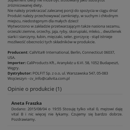
Suplement diety nie może być stosowany jako substytut
zróżnicowanej diety.
Nie należy przekraczać zalecanej porcji do spożycia w ciągu dnia!
Produkt należy przechowywać zamknięty, w suchym i chłodnym
miejscu, niedostępnym dla małych dzieci!
Wytworzono w zakładzie przetwarzającym także nasiona sezamu,
orzeszki ziemne, orzechy, jaja, ryby, skorupiaki, mleko, , dwutlenek
siarki i siarczyny, łubin, mięczaki, seler, gorczycę - stąd istnieje
możliwość obecności tych składników w produkcie.
Producent
:
CaliVita® International, Berlin, Connecticut 06037,
USA.
Importer:
CaliProducts Kft., Aranykéz u 6.VI. 58, 1052 Budapeszt,
Węgry.
Dystrybutor:
POLFIT Sp. z o.o, ul. Warszawska 547, 05-083
Wojcieszyn - cv_info@calivita.com.pl
Opinie o produkcie (1)
Aneta Fraszka
Dodano: 2015/08/04 o 19:55 Stosuję tylko vital 0, mężowi daję
vital B i nic więcej nie łykamy. Czujemy się bardzo dobrze.
Pozdrawiamy.