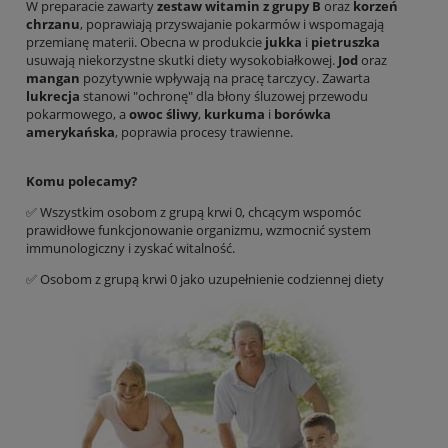
W preparacie zawarty
zestaw witamin z grupy B
oraz
korzeń
chrzanu
, poprawiają przyswajanie pokarmów i wspomagają
przemianę materii. Obecna w produkcie
jukka
i
pietruszka
usuwają niekorzystne skutki diety wysokobiałkowej.
Jod
oraz
mangan
pozytywnie wpływają na pracę tarczycy. Zawarta
lukrecja
stanowi "ochronę" dla błony śluzowej przewodu
pokarmowego, a
owoc śliwy
,
kurkuma
i
borówka
amerykańska
, poprawia procesy trawienne.
Komu polecamy?
✅ Wszystkim osobom z grupą krwi 0, chcącym wspomóc
prawidłowe funkcjonowanie organizmu, wzmocnić system
immunologiczny i zyskać witalność.
✅ Osobom z grupą krwi 0 jako uzupełnienie codziennej diety