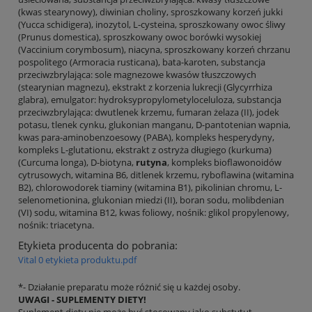
(kwas stearynowy), diwinian choliny, sproszkowany korzeń jukki
(Yucca schidigera), inozytol, L-cysteina, sproszkowany owoc śliwy
(Prunus domestica), sproszkowany owoc borówki wysokiej
(Vaccinium corymbosum), niacyna, sproszkowany korzeń chrzanu
pospolitego (Armoracia rusticana), bata-karoten, substancja
przeciwzbrylająca: sole magnezowe kwasów tłuszczowych
(stearynian magnezu), ekstrakt z korzenia lukrecji (Glycyrrhiza
glabra), emulgator: hydroksypropylometyloceluloza, substancja
przeciwzbrylająca: dwutlenek krzemu, fumaran żelaza (II), jodek
potasu, tlenek cynku, glukonian manganu, D-pantotenian wapnia,
kwas para-aminobenzoesowy (PABA), kompleks hesperydyny,
kompleks L-glutationu, ekstrakt z ostryża długiego (kurkuma)
(Curcuma longa), D-biotyna,
rutyna
, kompleks bioflawonoidów
cytrusowych, witamina B6, ditlenek krzemu, ryboflawina (witamina
B2), chlorowodorek tiaminy (witamina B1), pikolinian chromu, L-
selenometionina, glukonian miedzi (II), boran sodu, molibdenian
(VI) sodu, witamina B12, kwas foliowy, nośnik: glikol propylenowy,
nośnik: triacetyna.
Etykieta producenta do pobrania:
Vital 0 etykieta produktu.pdf
*- Działanie preparatu może różnić się u każdej osoby.
UWAGI - SUPLEMENTY DIETY!