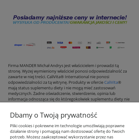
Firma MANDER Michał Andrys jest właścicielem i prowadzi tą
stronę. Wyżej wymieniony właściciel ponosi odpowiedzialność za
zawarte w niej treści. CaliVita® International nie ponosi
odpowiedzialności za tą witrynę. Produkty w ofercie
CaliVita
®
mają status suplementu diety i nie mogą mieć zastosowań
medycznych. Żadne oświadczenie, stwierdzenie, opinia lub
informacja odnosząca się do któregokolwiek suplementu diety nie
może zastąpić porady lekarskiej.
Dbamy o Twoją prywatność
Pliki cookies i pokrewne im technologie umożliwiają poprawne
działanie strony i pomagają nam dostosować ofertę do Twoich
Pomoc
potrzeb. Możesz zaakceptować wykorzystanie przez nas