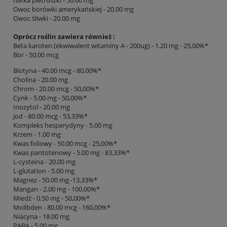
natka pietruszki - 50.00 mg
Owoc borówki amerykańskiej - 20.00 mg
Owoc śliwki - 20.00 mg
Oprócz roślin zawiera również :
Beta karoten (ekwiwalent witaminy A - 200ug) - 1.20 mg - 25,00%*
Bor - 50.00 mcg
Biotyna - 40.00 mcg - 80,00%*
Cholina - 20.00 mg
Chrom - 20.00 mcg - 50,00%*
Cynk - 5.00 mg - 50,00%*
Inozytol - 20.00 mg
Jod - 80.00 mcg - 53,33%*
Kompleks hesperydyny - 5.00 mg
Krzem - 1.00 mg
Kwas foliowy - 50.00 mcg - 25,00%*
Kwas pantotenowy - 5.00 mg - 83,33%*
L-cysteina - 20.00 mg
L-glutation - 5.00 mg
Magnez - 50.00 mg -13,33%*
Mangan - 2.00 mg - 100,00%*
Miedź - 0.50 mg - 50,00%*
Molibden - 80.00 mcg - 160,00%*
Niacyna - 18.00 mg
PABA - 5.00 mg