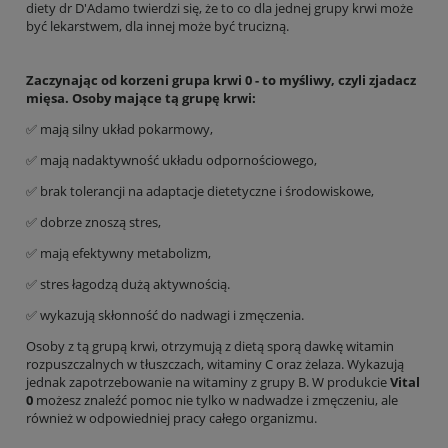
diety dr D'Adamo twierdzi się, że to co dla jednej grupy krwi może
być lekarstwem, dla innej może być trucizną.
Zaczynając od korzeni grupa krwi 0 - to myśliwy, czyli zjadacz
mięsa. Osoby mające tą grupę krwi:
✅ mają silny układ pokarmowy,
✅ mają nadaktywność układu odpornościowego,
✅ brak tolerancji na adaptacje dietetyczne i środowiskowe,
✅ dobrze znoszą stres,
✅ mają efektywny metabolizm,
✅ stres łagodzą dużą aktywnością.
✅ wykazują skłonność do nadwagi i zmęczenia.
Osoby z tą grupą krwi, otrzymują z dietą sporą dawkę witamin
rozpuszczalnych w tłuszczach, witaminy C oraz żelaza. Wykazują
jednak zapotrzebowanie na witaminy z grupy B. W produkcie
Vital
0
możesz znaleźć pomoc nie tylko w nadwadze i zmęczeniu, ale
również w odpowiedniej pracy całego organizmu.