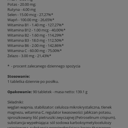
Potas - 20.00 mg;
Rutyna - 4.00 mg
Selen - 15.00 mcg - 27,27%*
Wapń - 100.00 mg - 26,65%*
Witamina B1 - 1.40 mg - 127,27%*
Witamina B12 - 1.00 mcg - 40,00%*
Witamina B2 - 1.60 mg - 114,29%*
Witamina B3 - 18.0 mg - 112,50%*
Witamina B6 - 2.00 mg - 142,86%*
Witamina C - 60.00 mg - 75,00%*
Żelazo - 3.00 mg - 21,43%*
* - procent zalecanego dziennego spożycia
Stosowanie:
1 tabletka dziennie po posiłku.
Opakowanie:
90 tabletek - masa netto: 139.1 g
Składniki:
węglan wapnia, stabilizator: celuloza mikrokrystaliczna, tlenek
magnezu, witamina C, regulator kwasowości: jabłczan potasu,
sproszkowany liść pietruszki zwyczajnej (Petroselinum crispum),
substancja wypełniająca: sól sodowa karboksymetylocelulozy
usieciowana, substancja przeciwzbrylająca: kwasy tłuszczowe